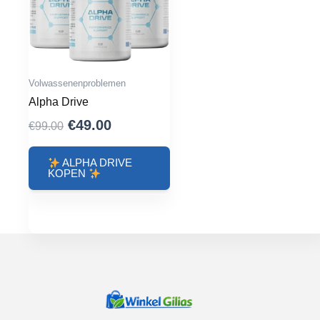
Volwassenenproblemen
Alpha Drive
Oorspronkelijke
Huidige
€
49.00
€
99.00
prijs
prijs
was:
is:
ALPHA DRIVE
KOPEN
€99.00.
€49.00.