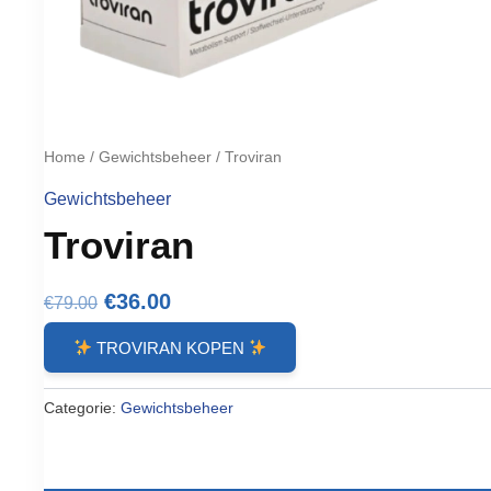
Home
/
Gewichtsbeheer
/ Troviran
Gewichtsbeheer
Troviran
Oorspronkelijke
Huidige
€
36.00
€
79.00
prijs
prijs
TROVIRAN KOPEN
was:
is:
€79.00.
€36.00.
Categorie:
Gewichtsbeheer