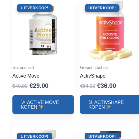
ACTIE !
UITVERKOOP!
ACTIE !
UITVERKOOP!
Gezondheid
Gewichtsbeheer
Active Move
ActivShape
Oorspronkelijke
Huidige
Oorspronkelij
Huidige
€
29.00
€
36.00
€
49.00
€
64.00
prijs
prijs
prijs
prijs
was:
is:
was:
is:
ACTIVE MOVE
ACTIVSHAPE
KOPEN
KOPEN
€49.00.
€29.00.
€64.00.
€36.00.
ACTIE !
UITVERKOOP!
ACTIE !
UITVERKOOP!