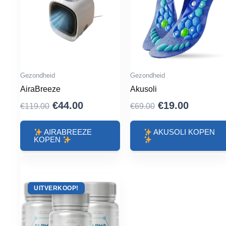
Gezondheid
Gezondheid
AiraBreeze
Akusoli
Oorspronkelijke
Huidige
Oorspronkelij
Huidige
€
44.00
€
19.00
€
119.00
€
69.00
prijs
prijs
prijs
prijs
was:
is:
was:
is:
AIRABREEZE
AKUSOLI KOPEN
KOPEN
€119.00.
€44.00.
€69.00.
€19.00.
ACTIE !
UITVERKOOP!