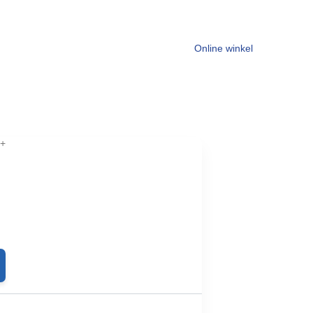
Online winkel
z+
jke
e