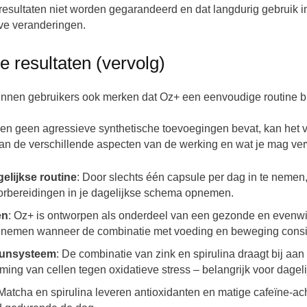
 resultaten niet worden gegarandeerd en dat langdurig gebrui
eve veranderingen.
 resultaten (vervolg)
en gebruikers ook merken dat Oz+ een eenvoudige routine biedt 
is en geen agressieve synthetische toevoegingen bevat, kan het v
van de verschillende aspecten van de werking en wat je mag ver
gelijkse routine
: Door slechts één capsule per dag in te nemen,
orbereidingen in je dagelijkse schema opnemen.
en
: Oz+ is ontworpen als onderdeel van een gezonde en evenwich
enemen wanneer de combinatie met voeding en beweging consiste
uunsysteem
: De combinatie van zink en spirulina draagt bij aa
g van cellen tegen oxidatieve stress – belangrijk voor dagelij
 Matcha en spirulina leveren antioxidanten en matige cafeïne-ac