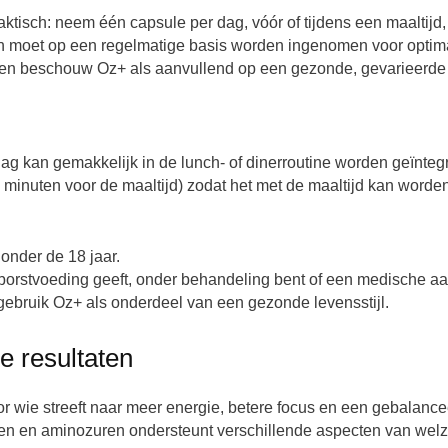
tisch: neem één capsule per dag, vóór of tijdens een maaltijd,
moet op een regelmatige basis worden ingenomen voor optimal
en en beschouw Oz+ als aanvullend op een gezonde, gevarieerde
ag kan gemakkelijk in de lunch- of dinerroutine worden geïnteg
 minuten voor de maaltijd) zodat het met de maaltijd kan word
 onder de 18 jaar.
borstvoeding geeft, onder behandeling bent of een medische aa
ebruik Oz+ als onderdeel van een gezonde levensstijl.
e resultaten
r wie streeft naar meer energie, betere focus en een gebalanceer
ten en aminozuren ondersteunt verschillende aspecten van welzi