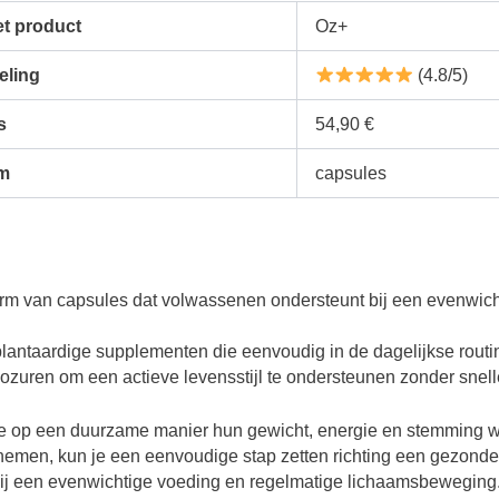
t product
Oz+
eling
(4.8/5)
s
54,90 €
m
capsules
rm van capsules dat volwassenen ondersteunt bij een evenwich
, plantaardige supplementen die eenvoudig in de dagelijkse rout
zuren om een actieve levensstijl te ondersteunen zonder snelle
e op een duurzame manier hun gewicht, energie en stemming wi
nemen, kun je een eenvoudige stap zetten richting een gezonder
bij een evenwichtige voeding en regelmatige lichaamsbeweging