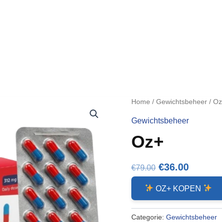
Home
/
Gewichtsbeheer
/ O
Gewichtsbeheer
Oz+
Oorspronkeli
Huidig
€
36.00
€
79.00
prijs
prijs
OZ+ KOPEN
was:
is:
€79.00.
€36.00.
Categorie:
Gewichtsbeheer