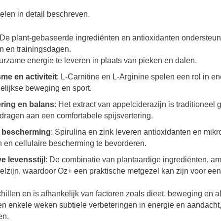
elen in detail beschreven.
 De plant-gebaseerde ingrediënten en antioxidanten ondersteunen
n en trainingsdagen.
uurzame energie te leveren in plaats van pieken en dalen.
e en activiteit
: L-Carnitine en L-Arginine spelen een rol in 
elijkse beweging en sport.
ring en balans
: Het extract van appelciderazijn is traditionee
jdragen aan een comfortabele spijsvertering.
e bescherming
: Spirulina en zink leveren antioxidanten en mik
 en cellulaire bescherming te bevorderen.
e levensstijl
: De combinatie van plantaardige ingrediënten, am
s welzijn, waardoor Oz+ een praktische metgezel kan zijn voor een
hillen en is afhankelijk van factoren zoals dieet, beweging en
nen enkele weken subtiele verbeteringen in energie en aandach
en.