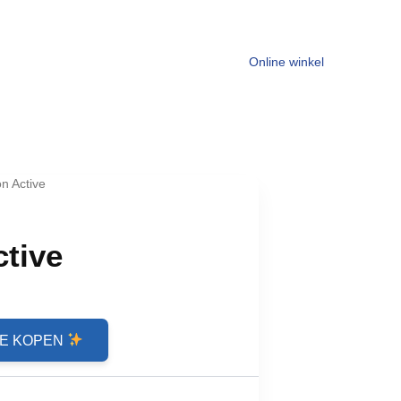
Online winkel
n Active
tive
jke
e
VE KOPEN