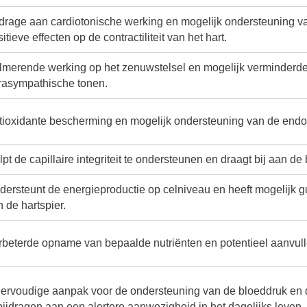
jdrage aan cardiotonische werking en mogelijk ondersteuning v
itieve effecten op de contractiliteit van het hart.
lmerende werking op het zenuwstelsel en mogelijk verminderde 
rasympathische tonen.
tioxidante bescherming en mogelijk ondersteuning van de endoth
pt de capillaire integriteit te ondersteunen en draagt bij aan de 
dersteunt de energieproductie op celniveau en heeft mogelijk gu
 de hartspier.
rbeterde opname van bepaalde nutriënten en potentieel aanvulle
eervoudige aanpak voor de ondersteuning van de bloeddruk en de
bijdragen aan een alertere aanwezigheid in het dagelijks leven