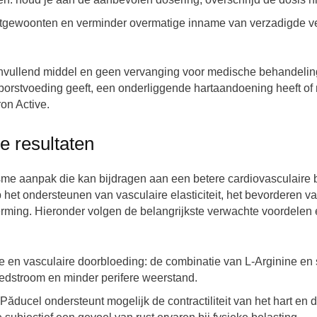
tgewoonten en verminder overmatige inname van verzadigde vett
anvullend middel en geen vervanging voor medische behandeling
borstvoeding geeft, een onderliggende hartaandoening heeft of 
on Active.
e resultaten
sme aanpak die kan bijdragen aan een betere cardiovasculaire
p het ondersteunen van vasculaire elasticiteit, het bevorderen 
erming. Hieronder volgen de belangrijkste verwachte voordelen 
e en vasculaire doorbloeding: de combinatie van L-Arginine en
edstroom en minder perifere weerstand.
ducel ondersteunt mogelijk de contractiliteit van het hart en de 