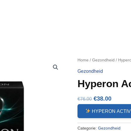
Home
/
Gezondheid
/ Hypero
Gezondheid
Hyperon Ac
Oorspronkeli
Huidig
€
38.00
€
76.00
prijs
prijs
HYPERON ACTI
was:
is:
€76.00.
€38.00.
Categorie:
Gezondheid