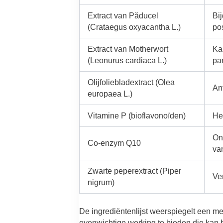
Extract van Păducel
Bi
(Crataegus oxyacantha L.)
pos
Extract van Motherwort
Ka
(Leonurus cardiaca L.)
pa
Olijfoliebladextract (Olea
An
europaea L.)
Vitamine P (bioflavonoïden)
Hel
On
Co-enzym Q10
van
Zwarte peperextract (Piper
Ve
nigrum)
De ingrediëntenlijst weerspiegelt een m
evenwichtige werking te bieden die kan 