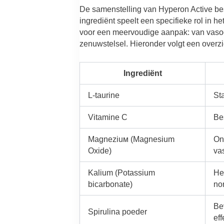
De samenstelling van Hyperon Active best
ingrediënt speelt een specifieke rol in
voor een meervoudige aanpak: van vasodi
zenuwstelsel. Hieronder volgt een overzi
Ingrediënt
L-taurine
St
Vitamine C
Be
Magneziuм (Magnesium
On
Oxide)
vas
Kalium (Potassium
Hel
bicarbonate)
nor
Be
Spirulina poeder
ef