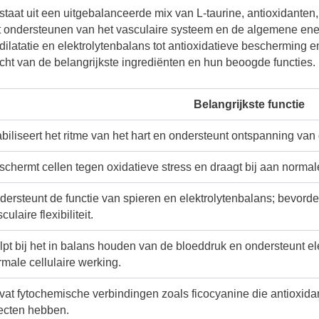
aat uit een uitgebalanceerde mix van L-taurine, antioxidanten, 
 het ondersteunen van het vasculaire systeem en de algemene en
latatie en elektrolytenbalans tot antioxidatieve bescherming e
cht van de belangrijkste ingrediënten en hun beoogde functies.
Belangrijkste functie
abiliseert het ritme van het hart en ondersteunt ontspanning va
schermt cellen tegen oxidatieve stress en draagt bij aan norma
dersteunt de functie van spieren en elektrolytenbalans; bevord
culaire flexibiliteit.
pt bij het in balans houden van de bloeddruk en ondersteunt el
male cellulaire werking.
vat fytochemische verbindingen zoals ficocyanine die antioxida
fecten hebben.