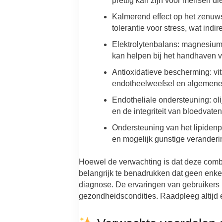
prettig kan zijn voor mensen die
Kalmerend effect op het zenuws
tolerantie voor stress, wat indi
Elektrolytenbalans: magnesium e
kan helpen bij het handhaven v
Antioxidatieve bescherming: vi
endotheelweefsel en algemene 
Endotheliale ondersteuning: oli
en de integriteit van bloedvaten
Ondersteuning van het lipidenpr
en mogelijk gunstige veranderi
Hoewel de verwachting is dat deze combi
belangrijk te benadrukken dat geen enke
diagnose. De ervaringen van gebruikers k
gezondheidscondities. Raadpleeg altijd ee