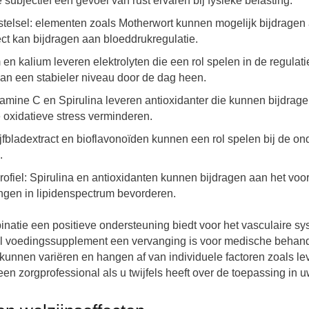
 subjectief een gevoel van rust ervaren bij fysieke belasting.
telsel: elementen zoals Motherwort kunnen mogelijk bijdragen 
rect kan bijdragen aan bloeddrukregulatie.
n kalium leveren elektrolyten die een rol spelen in de regulati
an een stabieler niveau door de dag heen.
tamine C en Spirulina leveren antioxidanter die kunnen bijdra
oxidatieve stress verminderen.
jfbladextract en bioflavonoïden kunnen een rol spelen bij de on
.
ofiel: Spirulina en antioxidanten kunnen bijdragen aan het voo
ngen in lipidenspectrum bevorderen.
natie een positieve ondersteuning biedt voor het vasculaire sy
l voedingssupplement een vervanging is voor medische behandel
unnen variëren en hangen af van individuele factoren zoals lev
n zorgprofessional als u twijfels heeft over de toepassing in uw