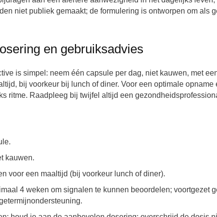
rden niet publiek gemaakt; de formulering is ontworpen om als
osering en gebruiksadvies
ve is simpel: neem één capsule per dag, niet kauwen, met een g
jd, bij voorkeur bij lunch of diner. Voor een optimale opname e
s ritme. Raadpleeg bij twijfel altijd een gezondheidsprofessiona
ule.
et kauwen.
n voor een maaltijd (bij voorkeur lunch of diner).
nimaal 4 weken om signalen te kunnen beoordelen; voortgezet g
angetermijnondersteuning.
 houd je aan de aanbevolen dosering; overschrijd de dosis ni